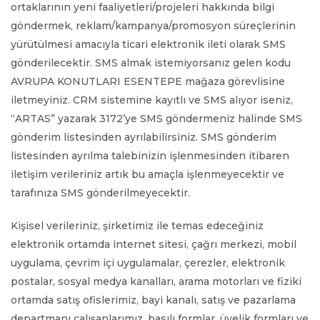
ortaklarının yeni faaliyetleri/projeleri hakkında bilgi
göndermek, reklam/kampanya/promosyon süreçlerinin
yürütülmesi amacıyla ticari elektronik ileti olarak SMS
gönderilecektir. SMS almak istemiyorsanız gelen kodu
AVRUPA KONUTLARI ESENTEPE mağaza görevlisine
iletmeyiniz. CRM sistemine kayıtlı ve SMS alıyor iseniz,
“ARTAS” yazarak 3172’ye SMS göndermeniz halinde SMS
gönderim listesinden ayrılabilirsiniz. SMS gönderim
listesinden ayrılma talebinizin işlenmesinden itibaren
iletişim verileriniz artık bu amaçla işlenmeyecektir ve
tarafınıza SMS gönderilmeyecektir.
Kişisel verileriniz, şirketimiz ile temas edeceğiniz
elektronik ortamda internet sitesi, çağrı merkezi, mobil
uygulama, çevrim içi uygulamalar, çerezler, elektronik
postalar, sosyal medya kanalları, arama motorları ve fiziki
ortamda satış ofislerimiz, bayi kanalı, satış ve pazarlama
departmanı çalışanlarımız, basılı formlar, üyelik formları ve