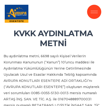
KVKK AYDINLATMA
METNİ
Bu aydınlatma metni, 6698 sayılı Kişisel Verilerin
Korunması Kanununun (“Kanun”) 10’uncu maddesi ile
Aydınlatma Yükümlülüğünün Yerine Getirilmesinde
Uyulacak Usul ve Esaslar Hakkında Tebliğ kapsamında
AVRUPA KONUTLARI ESENTEPE ADİ ORTAKLIĞI’nı
(“AVRUPA KONUTLARI ESENTEPE”) oluşturan müşterek
veri sorumluları 0085-0055-5130-0013 mersis numaralı
ARTAŞ İNŞ. SAN. VE TİC. A.Ş. ile 0167048889700031
mersis numaralı BETATRANS LOJİSTİK İNŞAAT SAN. TİC.